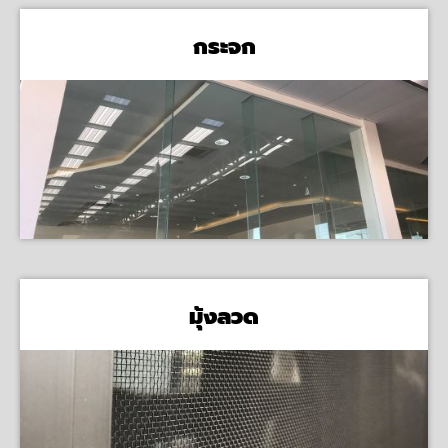
กระจก
มุ้งลวด